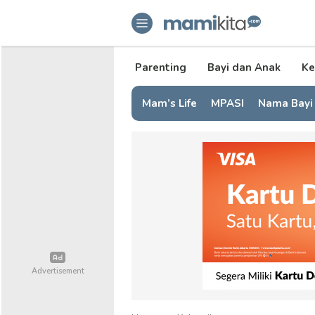
mamikita.com
Informasi Parenting untuk Mami Mi
Parenting
Bayi dan Anak
Ke
Mam’s Life
MPASI
Nama Bayi