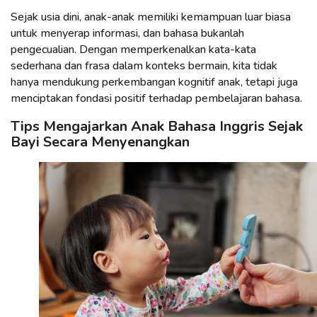
Sejak usia dini, anak-anak memiliki kemampuan luar biasa
untuk menyerap informasi, dan bahasa bukanlah
pengecualian. Dengan memperkenalkan kata-kata
sederhana dan frasa dalam konteks bermain, kita tidak
hanya mendukung perkembangan kognitif anak, tetapi juga
menciptakan fondasi positif terhadap pembelajaran bahasa.
Tips Mengajarkan Anak Bahasa Inggris Sejak
Bayi Secara Menyenangkan