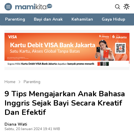
mamikita.com
Informasi Parenting untuk Mami Milenial
Parenting
Bayi dan Anak
Kehamilan
Gaya Hidup
Home
Parenting
9 Tips Mengajarkan Anak Bahasa
Inggris Sejak Bayi Secara Kreatif
Dan Efektif
Diana Wati
Sabtu, 20 Januari 2024 19:41 WIB