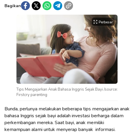
Bagikan
Perbesar
Tips Mengajarkan Anak Bahasa Inggris Sejak Bayi /source:
Firstcry parenting
Bunda, perlunya melakukan beberapa tips mengajarkan anak
bahasa Inggris sejak bayi adalah investasi berharga dalam
perkembangan mereka. Saat bayi, anak memiliki
kemampuan alami untuk menyerap banyak informasi.