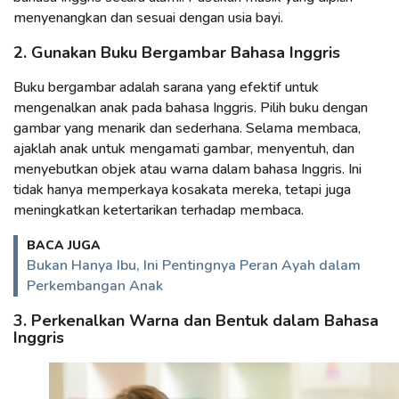
menyenangkan dan sesuai dengan usia bayi.
2. Gunakan Buku Bergambar Bahasa Inggris
Buku bergambar adalah sarana yang efektif untuk
mengenalkan anak pada bahasa Inggris. Pilih buku dengan
gambar yang menarik dan sederhana. Selama membaca,
ajaklah anak untuk mengamati gambar, menyentuh, dan
menyebutkan objek atau warna dalam bahasa Inggris. Ini
tidak hanya memperkaya kosakata mereka, tetapi juga
meningkatkan ketertarikan terhadap membaca.
BACA JUGA
Bukan Hanya Ibu, Ini Pentingnya Peran Ayah dalam
Perkembangan Anak
3. Perkenalkan Warna dan Bentuk dalam Bahasa
Inggris