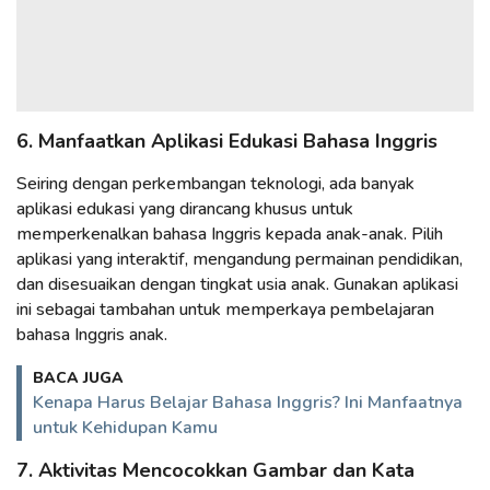
6. Manfaatkan Aplikasi Edukasi Bahasa Inggris
Seiring dengan perkembangan teknologi, ada banyak
aplikasi edukasi yang dirancang khusus untuk
memperkenalkan bahasa Inggris kepada anak-anak. Pilih
aplikasi yang interaktif, mengandung permainan pendidikan,
dan disesuaikan dengan tingkat usia anak. Gunakan aplikasi
ini sebagai tambahan untuk memperkaya pembelajaran
bahasa Inggris anak.
BACA JUGA
Kenapa Harus Belajar Bahasa Inggris? Ini Manfaatnya
untuk Kehidupan Kamu
7. Aktivitas Mencocokkan Gambar dan Kata