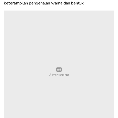
keterampilan pengenalan warna dan bentuk.