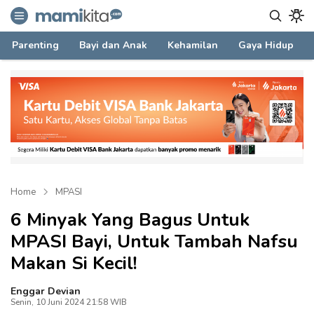
mamikita.com
Informasi Parenting untuk Mami Milenial
Parenting
Bayi dan Anak
Kehamilan
Gaya Hidup
Home
MPASI
6 Minyak Yang Bagus Untuk
MPASI Bayi, Untuk Tambah Nafsu
Makan Si Kecil!
Enggar Devian
Senin, 10 Juni 2024 21:58 WIB