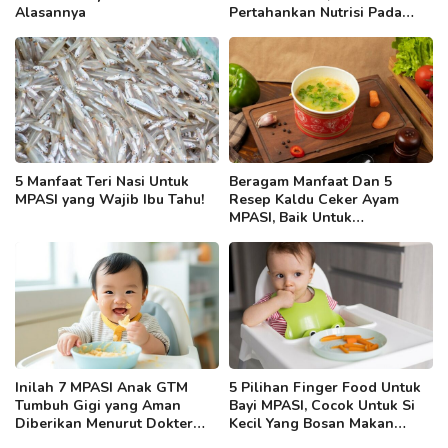
Alasannya
Pertahankan Nutrisi Pada
Makanan Si Kecil
5 Manfaat Teri Nasi Untuk
Beragam Manfaat Dan 5
MPASI yang Wajib Ibu Tahu!
Resep Kaldu Ceker Ayam
MPASI, Baik Untuk
Pertumbuhan Tulang Dan
Kuku Si Kecil!
Inilah 7 MPASI Anak GTM
5 Pilihan Finger Food Untuk
Tumbuh Gigi yang Aman
Bayi MPASI, Cocok Untuk Si
Diberikan Menurut Dokter
Kecil Yang Bosan Makan
Anak!
Bertekstur Lunak!