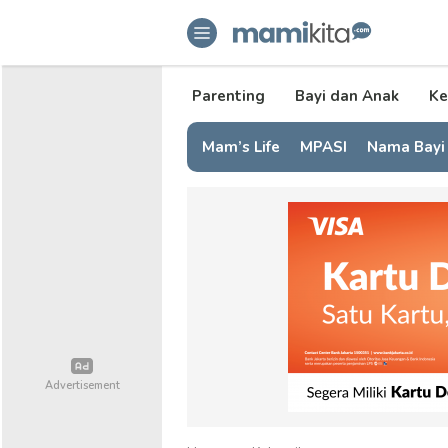
mamikita.com
Informasi Parenting untuk Mami Mi
Parenting
Bayi dan Anak
Ke
Mam’s Life
MPASI
Nama Bayi