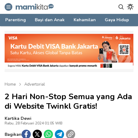
mamikita.com
Informasi Parenting untuk Mami Milenial
Parenting
Bayi dan Anak
Kehamilan
Gaya Hidup
Home
Advertorial
2 Hari Non-Stop Semua yang Ada
di Website Twinkl Gratis!
Kartika Dewi
Rabu, 28 Februari 2024 01:05 WIB
Bagikan