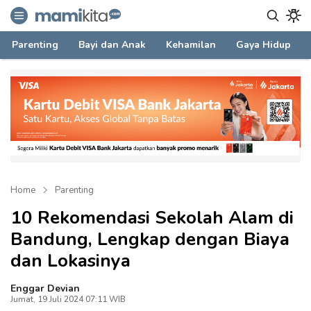
mamikita.com
Informasi Parenting untuk Mami Milenial
Parenting
Bayi dan Anak
Kehamilan
Gaya Hidup
Home
Parenting
10 Rekomendasi Sekolah Alam di
Bandung, Lengkap dengan Biaya
dan Lokasinya
Enggar Devian
Jumat, 19 Juli 2024 07:11 WIB