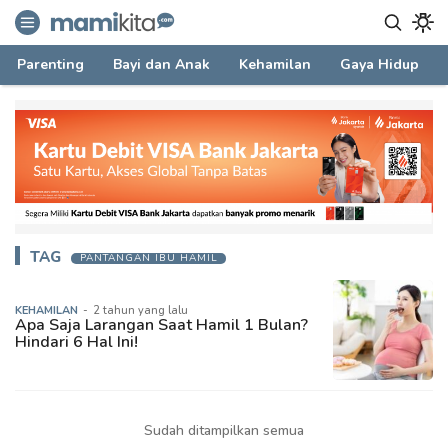
mamikita.com
Informasi Parenting untuk Mami Milenial
Parenting
Bayi dan Anak
Kehamilan
Gaya Hidup
TAG
PANTANGAN IBU HAMIL
KEHAMILAN
-
2 tahun yang lalu
Apa Saja Larangan Saat Hamil 1 Bulan?
Hindari 6 Hal Ini!
Sudah ditampilkan semua