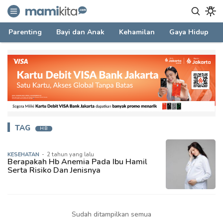
mamikita.com
Informasi Parenting untuk Mami Milenial
Parenting
Bayi dan Anak
Kehamilan
Gaya Hidup
TAG
HB
KESEHATAN
-
2 tahun yang lalu
Berapakah Hb Anemia Pada Ibu Hamil
Serta Risiko Dan Jenisnya
Sudah ditampilkan semua