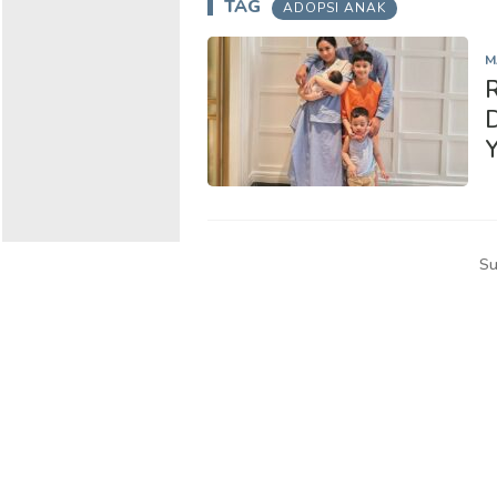
TAG
ADOPSI ANAK
M
R
D
Su