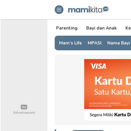
mamikita.com
Informasi Parenting untuk Mami Mi
Parenting
Bayi dan Anak
Ke
Mam’s Life
MPASI
Nama Bayi